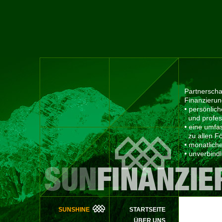
Partnerschaf
Finanzierun
• persönlich
und profess
• eine umf
zu allen F
• monatlich
• unverbind
SUNSHINE
STARTSEITE
ÜBER UNS